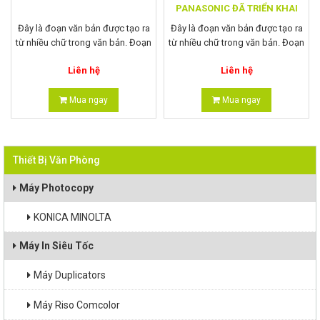
PANASONIC ĐÃ TRIỂN KHAI
Đây là đoạn văn bản được tạo ra
Đây là đoạn văn bản được tạo ra
từ nhiều chữ trong văn bản. Đoạn
từ nhiều chữ trong văn bản. Đoạn
văn bản có nhiều dòng văn bản,
văn bản có nhiều dòng văn bản,
Liên hệ
Liên hệ
người ta ghép nhiều dòng văn
người ta ghép nhiều dòng văn
bản thành một câu trong một
bản thành một câu trong một
đoạn. Nhiều đoạn văn bản ghép
đoạn
Mua ngay
Mua ngay
lại theo trật tự sẽ trở thành một
văn bản ngắn, ngược lại nếu
ghép không có trật tự sẽ là một
bài văn bản không phải văn bản
Thiết Bị Văn Phòng
chuẩn, văn bản không chuẩn này
chỉ là một đoạn chữ dùng cho
Máy Photocopy
mục đích đọc văn bản chứ nó
không hề có ý nghĩa của văn bản
KONICA MINOLTA
thông thường
Máy In Siêu Tốc
Máy Duplicators
Máy Riso Comcolor