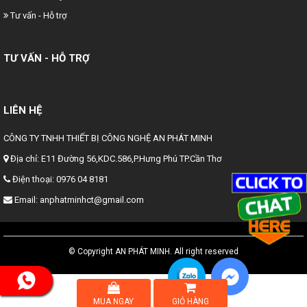
Tư vấn - Hỗ trợ
TƯ VẤN - HỖ TRỢ
LIÊN HỆ
CÔNG TY TNHH THIẾT BỊ CÔNG NGHỆ AN PHÁT MINH
Địa chỉ:
E11 Đường 56,KDC.586,P.Hưng Phú TP.Cần Thơ
Điện thoại:
0976 04 8181
Email:
anphatminhct@gmail.com
© Copyright AN PHÁT MINH. All right reserved
MUA NGAY
GIỎ HÀNG