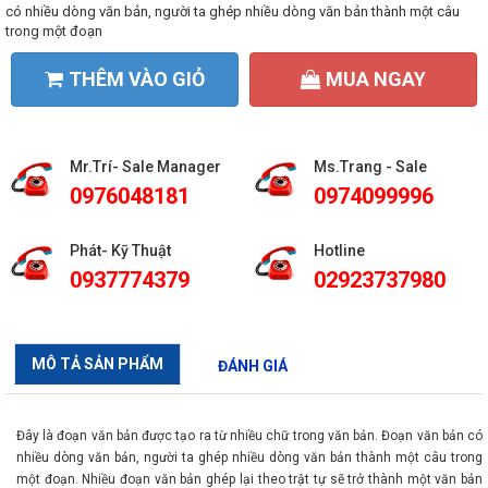
Màn Hình Chuyên Dụng
có nhiều dòng văn bản, người ta ghép nhiều dòng văn bản thành một câu
trong một đoạn
Máy Chiếu Laser 4K
THÊM VÀO GIỎ
MUA NGAY
Thiết bị điện năng lượng mặt trời
Mr.Trí- Sale Manager
Ms.Trang - Sale
0976048181
0974099996
Phát- Kỹ Thuật
Hotline
0937774379
02923737980
MÔ TẢ SẢN PHẨM
ĐÁNH GIÁ
Đây là đoạn văn bản được tạo ra từ nhiều chữ trong văn bản. Đoạn văn bản có
nhiều dòng văn bản, người ta ghép nhiều dòng văn bản thành một câu trong
một đoạn. Nhiều đoạn văn bản ghép lại theo trật tự sẽ trở thành một văn bản