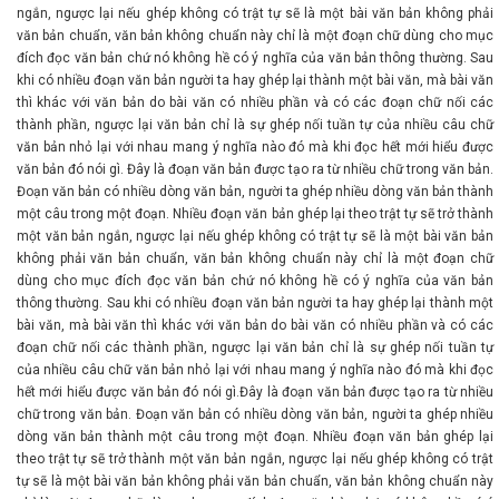
ngắn, ngược lại nếu ghép không có trật tự sẽ là một bài văn bản không phải
văn bản chuẩn, văn bản không chuẩn này chỉ là một đoạn chữ dùng cho mục
đích đọc văn bản chứ nó không hề có ý nghĩa của văn bản thông thường. Sau
khi có nhiều đoạn văn bản người ta hay ghép lại thành một bài văn, mà bài văn
thì khác với văn bản do bài văn có nhiều phần và có các đoạn chữ nối các
thành phần, ngược lại văn bản chỉ là sự ghép nối tuần tự của nhiều câu chữ
văn bản nhỏ lại với nhau mang ý nghĩa nào đó mà khi đọc hết mới hiểu được
văn bản đó nói gì. Đây là đoạn văn bản được tạo ra từ nhiều chữ trong văn bản.
Đoạn văn bản có nhiều dòng văn bản, người ta ghép nhiều dòng văn bản thành
một câu trong một đoạn. Nhiều đoạn văn bản ghép lại theo trật tự sẽ trở thành
một văn bản ngắn, ngược lại nếu ghép không có trật tự sẽ là một bài văn bản
không phải văn bản chuẩn, văn bản không chuẩn này chỉ là một đoạn chữ
dùng cho mục đích đọc văn bản chứ nó không hề có ý nghĩa của văn bản
thông thường. Sau khi có nhiều đoạn văn bản người ta hay ghép lại thành một
bài văn, mà bài văn thì khác với văn bản do bài văn có nhiều phần và có các
đoạn chữ nối các thành phần, ngược lại văn bản chỉ là sự ghép nối tuần tự
của nhiều câu chữ văn bản nhỏ lại với nhau mang ý nghĩa nào đó mà khi đọc
hết mới hiểu được văn bản đó nói gì.Đây là đoạn văn bản được tạo ra từ nhiều
chữ trong văn bản. Đoạn văn bản có nhiều dòng văn bản, người ta ghép nhiều
dòng văn bản thành một câu trong một đoạn. Nhiều đoạn văn bản ghép lại
theo trật tự sẽ trở thành một văn bản ngắn, ngược lại nếu ghép không có trật
tự sẽ là một bài văn bản không phải văn bản chuẩn, văn bản không chuẩn này