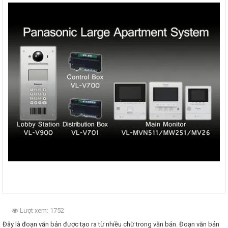
Máy Chiếu
Máy Tính
Linh kiện máy tính
Hệ Thống Giám Sát
Kiểm Soát Ra Vào
Chuông Cửa Có Hình
Thiết Bị Hạ Tầng
Hội Nghị Truyền Hình
Lượt xem: 1752
Đây là đoạn văn bản được tạo ra từ nhiều chữ trong văn bản. Đoạn văn bản