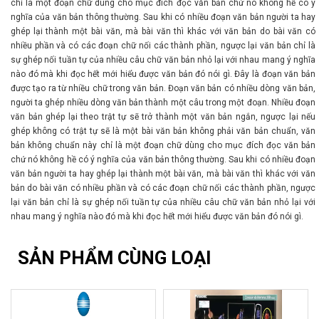
chỉ là một đoạn chữ dùng cho mục đích đọc văn bản chứ nó không hề có ý
nghĩa của văn bản thông thường. Sau khi có nhiều đoạn văn bản người ta hay
ghép lại thành một bài văn, mà bài văn thì khác với văn bản do bài văn có
nhiều phần và có các đoạn chữ nối các thành phần, ngược lại văn bản chỉ là
sự ghép nối tuần tự của nhiều câu chữ văn bản nhỏ lại với nhau mang ý nghĩa
nào đó mà khi đọc hết mới hiểu được văn bản đó nói gì. Đây là đoạn văn bản
được tạo ra từ nhiều chữ trong văn bản. Đoạn văn bản có nhiều dòng văn bản,
người ta ghép nhiều dòng văn bản thành một câu trong một đoạn. Nhiều đoạn
văn bản ghép lại theo trật tự sẽ trở thành một văn bản ngắn, ngược lại nếu
ghép không có trật tự sẽ là một bài văn bản không phải văn bản chuẩn, văn
bản không chuẩn này chỉ là một đoạn chữ dùng cho mục đích đọc văn bản
chứ nó không hề có ý nghĩa của văn bản thông thường. Sau khi có nhiều đoạn
văn bản người ta hay ghép lại thành một bài văn, mà bài văn thì khác với văn
bản do bài văn có nhiều phần và có các đoạn chữ nối các thành phần, ngược
lại văn bản chỉ là sự ghép nối tuần tự của nhiều câu chữ văn bản nhỏ lại với
nhau mang ý nghĩa nào đó mà khi đọc hết mới hiểu được văn bản đó nói gì.
SẢN PHẨM CÙNG LOẠI