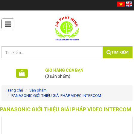
TÌM KIẾM
GIỎ HÀNG CỦA BẠN
(0 sản phẩm)
Trang chủ
Sản phẩm
PANASONIC GIỚI THIỆU GIẢI PHÁP VIDEO INTERCOM
Máy photocopy
PANASONIC GIỚI THIỆU GIẢI PHÁP VIDEO INTERCOM
Máy In Siêu Tốc
Máy In - Ấn