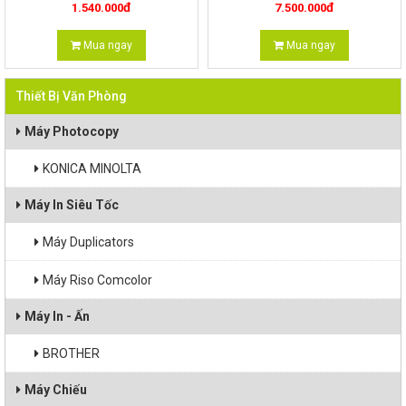
đ
đ
1.540.000
7.500.000
H.264
Ống kính điều chỉnh: 2.7~13.5mm
Mua ngay
Mua ngay
Thiết Bị Văn Phòng
Máy Photocopy
KONICA MINOLTA
Máy In Siêu Tốc
Máy Duplicators
Máy Riso Comcolor
Máy In - Ấn
BROTHER
Máy Chiếu