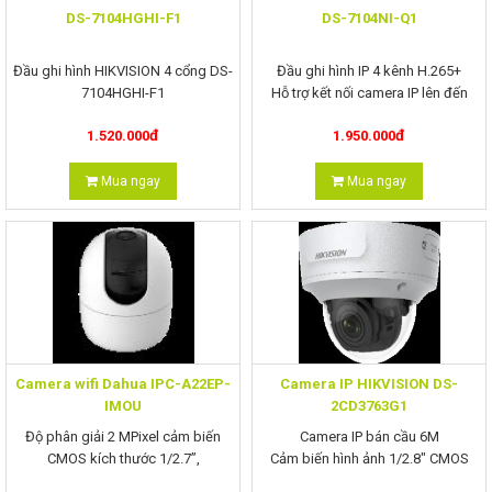
DS-7104HGHI-F1
DS-7104NI-Q1
Đầu ghi hình HIKVISION 4 cổng DS-
Đầu ghi hình IP 4 kênh H.265+
7104HGHI-F1
Hỗ trợ kết nối camera IP lên đến
4MP
đ
đ
1.520.000
1.950.000
Mua ngay
Mua ngay
Camera wifi Dahua IPC-A22EP-
Camera IP HIKVISION DS-
IMOU
2CD3763G1
Độ phân giải 2 MPixel cảm biến
Camera IP bán cầu 6M
CMOS kích thước 1/2.7”,
Cảm biến hình ảnh 1/2.8" CMOS
25/30fps@2.0M(1920×1080)
Chuẩn nén: H.265, H.265+, H.264+,