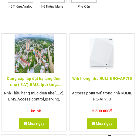
Hệ Thống Analog
Hệ Thống Mạng
Phụ Kiện
Máy Chiếu
Máy Tính
Linh kiện máy tính
Hệ Thống Giám Sát
Kiểm Soát Ra Vào
Cung cấp lắp đặt hạ tầng điện
Wifi trong nhà RUIJIE RG-AP710
Chuông Cửa Có Hình
nhẹ ( ELV),BMS, Iparking,
Access control
Thiết Bị Hạ Tầng
Nhà Thầu hạng mục điện nhẹ(ELV),
Access point wifi trong nhà RUIJIE
BMS,Access control,Iparking,
RG-AP710
Video intercom, PA
đ
Liên hệ
2.500.000
- Tốc độ lên đến 1167Mbps.
Hội Nghị Truyền Hình
- Hỗ trợ 2 băng tần:
Mua ngay
Mua ngay