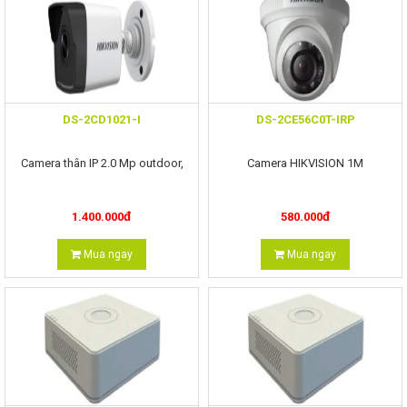
DS-2CD1021-I
DS-2CE56C0T-IRP
Camera thân IP 2.0 Mp outdoor,
Camera HIKVISION 1M
đ
đ
1.400.000
580.000
Mua ngay
Mua ngay