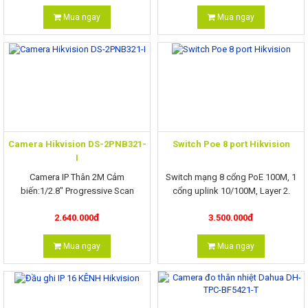
Mua ngay
Mua ngay
Camera Hikvision DS-2PNB321-
Switch Poe 8 port Hikvision
I
Camera IP Thân 2M Cảm
Switch mạng 8 cổng PoE 100M, 1
biến:1/2.8" Progressive Scan
cổng uplink 10/100M, Layer 2.
CMOS;
đ
đ
2.640.000
3.500.000
Ống kính : tùy chọn 2.8/4/6 mm.
Mua ngay
Mua ngay