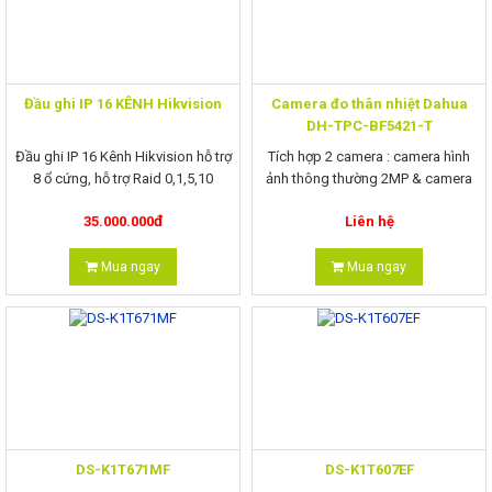
Đầu ghi IP 16 KÊNH Hikvision
Camera đo thân nhiệt Dahua
DH-TPC-BF5421-T
Đầu ghi IP 16 Kênh Hikvision hỗ trợ
Tích hợp 2 camera : camera hình
8 ổ cứng, hỗ trợ Raid 0,1,5,10
ảnh thông thường 2MP & camera
Model: DS-PNN16NI-I8
nhiệt trên cùng một model sản
đ
35.000.000
Liên hệ
phẩm
Mua ngay
Mua ngay
DS-K1T671MF
DS-K1T607EF