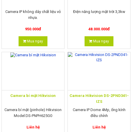
Camera IP không dây chất liệu vỏ
Điện năng lượng mặt trời 3,3kw
nhựa.
– Độ phân giải Full HD.
đ
đ
950.000
48.000.000
Thẻ nhớ 32GB( đã bao gồm)
Mua ngay
Mua ngay
Camera bí mật Hikvision
Camera Hikvision DS-2PND341-
IZS
Camera bí mật (pinhole) Hikvision
Camera IP Dome 4Mp, ống kính
Model:DS-PNPH625G0
điều chỉnh
Cảm biến :1/2.8" Progressive Scan
Liên hệ
Liên hệ
CMOS;