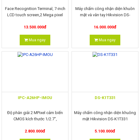
Face Recognition Terminal, 7-inch
Máy chấm công nhận diện khuôn
LCD touch screen,2 Mega pixel
mặt và vân tay Hikvision DS-
wide-angle lens,Built-in Mifare card
K1T607EF
đ
đ
13.500.000
16.000.000
reading module
Mua ngay
Mua ngay
IPC-A26HP-IMOU
DS-K1T331
Độ phân giải 2 MPixel cảm biến
Máy chấm công nhận diện khuông
CMOS kích thước 1/2.7”,
mặt Hikvision DS-K1T331
25/30fps@2.0M(1920×1080)
đ
đ
2.800.000
5.100.000