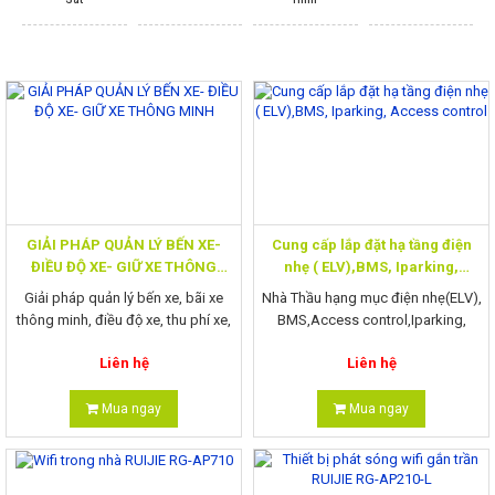
Hệ Thống Giám Sát
Kiểm Soát Ra Vào
Chuông Cửa Có Hình
Thiết Bị Hạ Tầng
GIẢI PHÁP QUẢN LÝ BẾN XE-
Cung cấp lắp đặt hạ tầng điện
ĐIỀU ĐỘ XE- GIỮ XE THÔNG
nhẹ ( ELV),BMS, Iparking,
MINH
Access control
Giải pháp quản lý bến xe, bãi xe
Nhà Thầu hạng mục điện nhẹ(ELV),
Hội Nghị Truyền Hình
thông minh, điều độ xe, thu phí xe,
BMS,Access control,Iparking,
xuất hóa đơn điện tử, truyền dữ liệu
Video intercom, PA
Liên hệ
Liên hệ
về Cục
Màn Hình Chuyên Dụng
Mua ngay
Mua ngay
Máy Chiếu Laser 4K