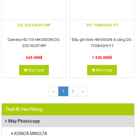
DS-2CE16C0T-IRP
DS-7104HGHI-F1
Camera HD-TVI HIKVISION DS-
Đầu ghi hình HIKVISION 4 cổng DS-
2CE16C0T-IRP
7104HGHI-F1
đ
đ
620.000
1.520.000
Mua ngay
Mua ngay
«
1
2
»
Thiết Bị Văn Phòng
Máy Photocopy
KONICA MINOLTA