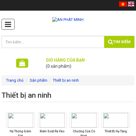
TÌM KIẾM
GIỎ HÀNG CỦA BẠN
(0 sản phẩm)
Máy photocopy
Trang chủ
Sản phẩm
Thiết bị an ninh
Máy In Siêu Tốc
Thiết bị an ninh
Máy In - Ấn
Máy Chiếu
Máy Tính
Hệ Thống Giám
Kiểm Soát Ra Vào
Chuông Cửa Có
Thiết Bị Hạ Tầng
Linh kiện máy tính
Sát
Hình