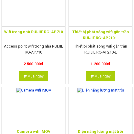
Thiết bị điện năng lượng mặt trời
Wifi trong nhà RUIJIE RG-AP710
Thiết bị phát sóng wifi gắn trần
RUIJIE RG-AP210-L
Access point wifi trong nhà RUIJIE
Thiết bị phát sóng wifi gắn trần
RG-AP710
RUIJIE RG-AP210-L
Tốc độ lên đến 300Mbps@2.4GHz
đ
đ
2.500.000
1.200.000
- Tốc độ lên đến 1167Mbps.
to 2.483GHz chuẩn 802.11 b/n/g.
- Hỗ trợ 2 băng tần:
Mua ngay
Mua ngay
Camera wifi IMOV
Điện năng lượng mặt trời