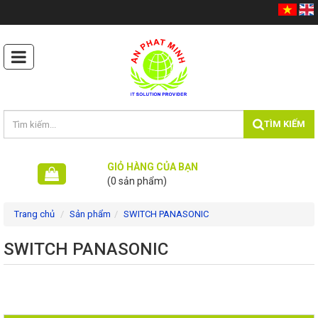
TÌM KIẾM
GIỎ HÀNG CỦA BẠN
(0 sản phẩm)
Trang chủ
Sản phẩm
SWITCH PANASONIC
SWITCH PANASONIC
Máy photocopy
Máy In Siêu Tốc
Máy In - Ấn