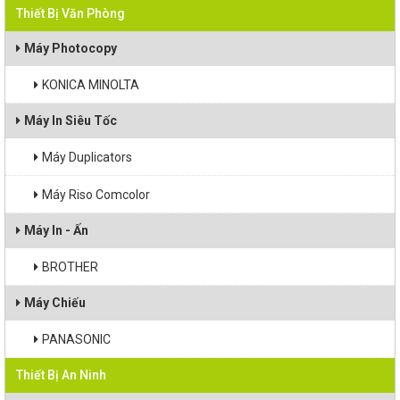
Thiết Bị Văn Phòng
Máy Chiếu
Máy Photocopy
Máy Tính
KONICA MINOLTA
Linh kiện máy tính
Máy In Siêu Tốc
Máy Duplicators
Hệ Thống Giám Sát
Máy Riso Comcolor
Kiểm Soát Ra Vào
Máy In - Ấn
Chuông Cửa Có Hình
BROTHER
Thiết Bị Hạ Tầng
Máy Chiếu
Hội Nghị Truyền Hình
PANASONIC
Thiết Bị An Ninh