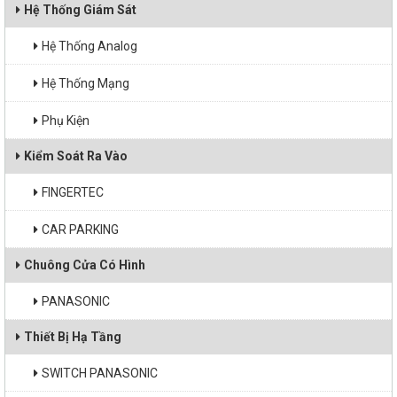
Màn Hình Chuyên Dụng
Hệ Thống Giám Sát
Máy Chiếu Laser 4K
Hệ Thống Analog
Hệ Thống Mạng
Thiết bị điện năng lượng mặt trời
Phụ Kiện
Kiểm Soát Ra Vào
FINGERTEC
CAR PARKING
Chuông Cửa Có Hình
PANASONIC
Thiết Bị Hạ Tầng
SWITCH PANASONIC