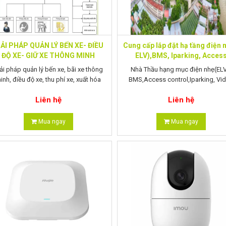
IẢI PHÁP QUẢN LÝ BẾN XE- ĐIỀU
Cung cấp lắp đặt hạ tầng điện n
ĐỘ XE- GIỮ XE THÔNG MINH
ELV),BMS, Iparking, Acces
control
ải pháp quản lý bến xe, bãi xe thông
Nhà Thầu hạng mục điện nhẹ(ELV
inh, điều độ xe, thu phí xe, xuất hóa
BMS,Access control,Iparking, Vi
đơn điện tử, truyền dữ liệu về Cục
intercom, PA
Liên hệ
Liên hệ
Mua ngay
Mua ngay