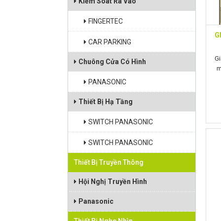
Kiểm Soát Ra Vào
FINGERTEC
G
CAR PARKING
Gi
Chuông Cửa Có Hình
m
PANASONIC
Thiết Bị Hạ Tầng
SWITCH PANASONIC
SWITCH PANASONIC
Thiết Bị Truyền Thông
Hội Nghị Truyền Hình
Panasonic