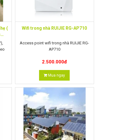
hẹ (
Wifi trong nhà RUIJIE RG-AP710
s
),
Access point wifi trong nhà RUIJIE RG-
deo
AP710
2.500.000
đ
- Tốc độ lên đến 1167Mbps.
- Hỗ trợ 2 băng tần:
Mua ngay