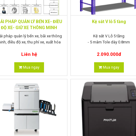
IẢI PHÁP QUẢN LÝ BẾN XE- ĐIỀU
Kệ sắt V lỗ 5 tầng
ĐỘ XE- GIỮ XE THÔNG MINH
ải pháp quản lý bến xe, bãi xe thông
Kệ sắt V Lỗ 5 tầng
inh, điều độ xe, thu phí xe, xuất hóa
- 5 mâm Tole dày 0.8mm
đơn điện tử, truyền dữ liệu về Cục
Liên hệ
2.090.000
đ
Mua ngay
Mua ngay