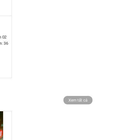
n 02
n: 36
Xem tất cả