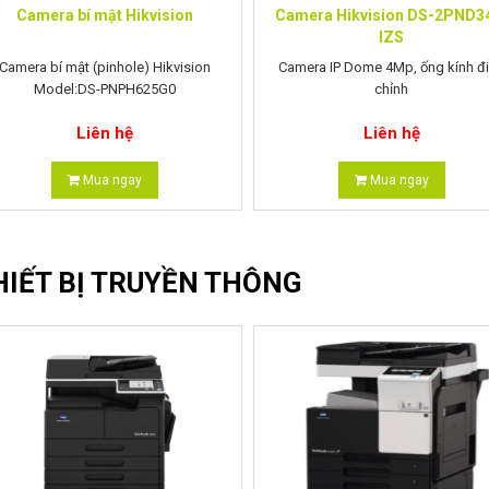
Camera bí mật Hikvision
Camera Hikvision DS-2PND3
IZS
Camera bí mật (pinhole) Hikvision
Camera IP Dome 4Mp, ống kính đ
Model:DS-PNPH625G0
chỉnh
Cảm biến :1/2.8" Progressive Sc
Liên hệ
Liên hệ
CMOS;
Mua ngay
Mua ngay
HIẾT BỊ TRUYỀN THÔNG