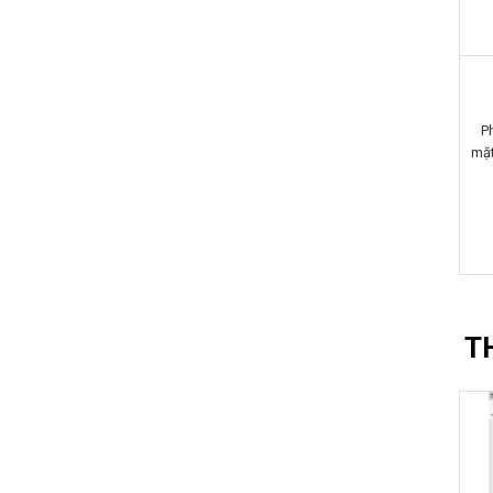
P
mặt
T