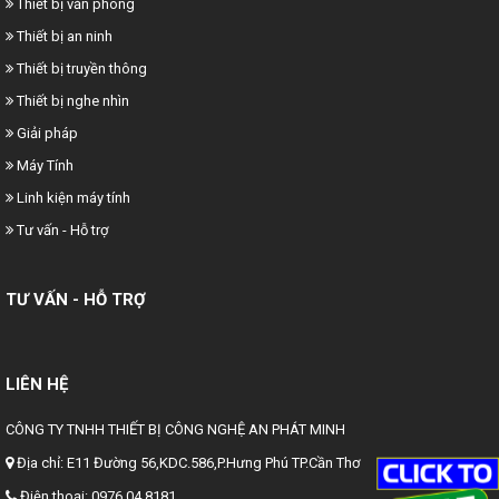
Thiết bị văn phòng
Thiết bị an ninh
Thiết bị truyền thông
Thiết bị nghe nhìn
Giải pháp
Máy Tính
Linh kiện máy tính
Tư vấn - Hỗ trợ
TƯ VẤN - HỖ TRỢ
LIÊN HỆ
CÔNG TY TNHH THIẾT BỊ CÔNG NGHỆ AN PHÁT MINH
Địa chỉ:
E11 Đường 56,KDC.586,P.Hưng Phú TP.Cần Thơ
Điện thoại:
0976 04 8181