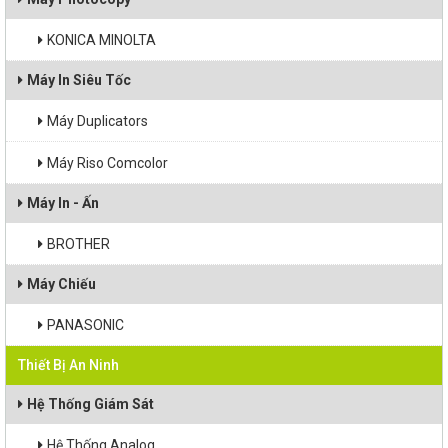
Máy Chiếu
KONICA MINOLTA
Máy Tính
Máy In Siêu Tốc
Linh kiện máy tính
Máy Duplicators
Máy Riso Comcolor
Hệ Thống Giám Sát
Máy In - Ấn
Kiểm Soát Ra Vào
BROTHER
Chuông Cửa Có Hình
Máy Chiếu
Thiết Bị Hạ Tầng
PANASONIC
Thiết Bị An Ninh
Hội Nghị Truyền Hình
Hệ Thống Giám Sát
Hệ Thống Analog