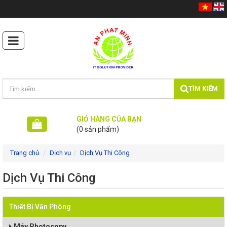
TÌM KIẾM
GIỎ HÀNG CỦA BẠN
(0 sản phẩm)
Trang chủ
Dịch vụ
Dịch Vụ Thi Công
Dịch Vụ Thi Công
Máy photocopy
Máy In Siêu Tốc
Thiết Bị Văn Phòng
Máy In - Ấn
Máy Photocopy