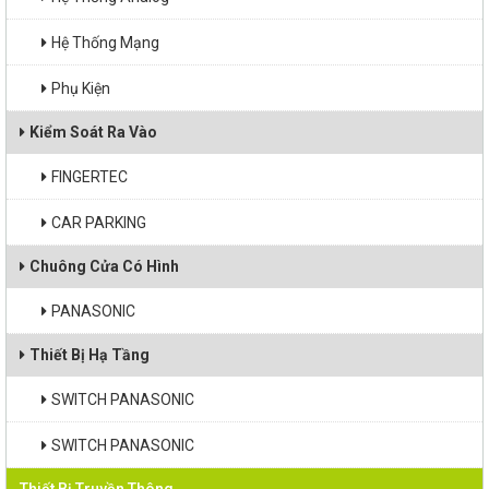
Màn Hình Chuyên Dụng
Hệ Thống Mạng
Máy Chiếu Laser 4K
Phụ Kiện
Kiểm Soát Ra Vào
Thiết bị điện năng lượng mặt trời
FINGERTEC
CAR PARKING
Chuông Cửa Có Hình
PANASONIC
Thiết Bị Hạ Tầng
SWITCH PANASONIC
SWITCH PANASONIC